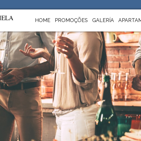
MELA
HOME
PROMOÇÕES
GALERÍA
APARTA